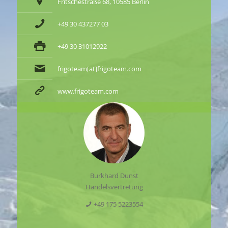
Fritschestraße 68, 10585 Berlin
+49 30 437277 03
+49 30 31012922
frigoteam[at]frigoteam.com
www.frigoteam.com
Burkhard Dunst
Handelsvertretung
+49 175 5223554